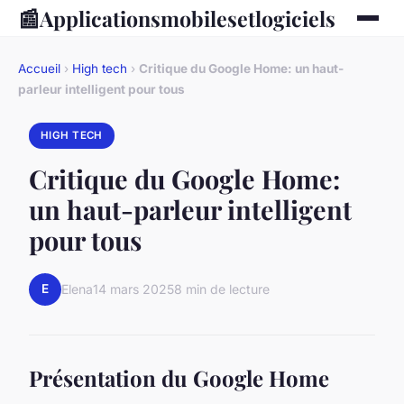
📰
Applicationsmobilesetlogiciels
Accueil
›
High tech
›
Critique du Google Home: un haut-
parleur intelligent pour tous
HIGH TECH
Critique du Google Home:
un haut-parleur intelligent
pour tous
E
Elena
14 mars 2025
8 min de lecture
Présentation du Google Home