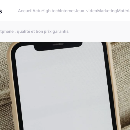
s
Accueil
Actu
High tech
Internet
Jeux-video
Marketing
Matéri
phone : qualité et bon prix garantis