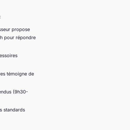
:
isseur propose
9h pour répondre
essoires
res témoigne de
tendus (9h30-
es standards