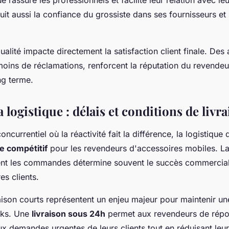
 rassure les professionnels et facilite leur relation avec le
aduit aussi la confiance du grossiste dans ses fournisseurs e
alité impacte directement la satisfaction client finale. Des
moins de réclamations, renforcent la réputation du revendeur
ong terme.
 logistique : délais et conditions de livr
currentiel où la réactivité fait la différence, la logistique 
e compétitif
pour les revendeurs d'accessoires mobiles. La
nt les commandes détermine souvent le succès commercial 
es clients.
raison courts représentent un enjeu majeur pour maintenir un
cks. Une
livraison sous 24h
permet aux revendeurs de rép
 demandes urgentes de leurs clients tout en réduisant leu