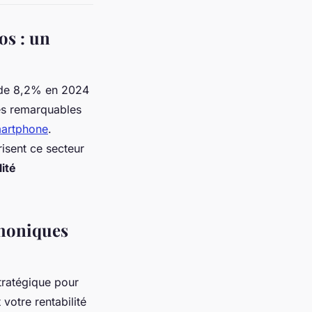
os : un
e 8,2% en 2024
tés remarquables
martphone
.
isent ce secteur
lité
phoniques
tratégique pour
votre rentabilité