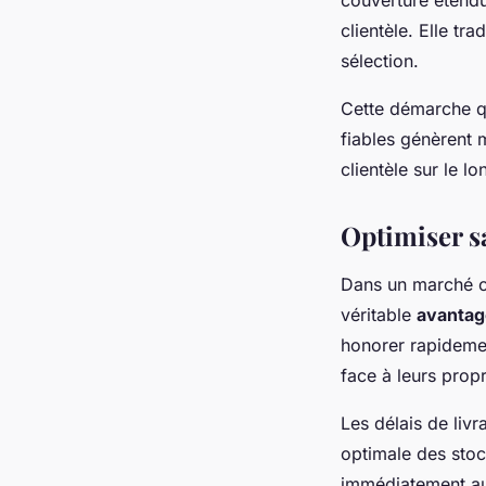
couverture étendue
clientèle. Elle tr
sélection.
Cette démarche qu
fiables génèrent 
clientèle sur le l
Optimiser sa
Dans un marché con
véritable
avantag
honorer rapideme
face à leurs propr
Les délais de liv
optimale des sto
immédiatement aux