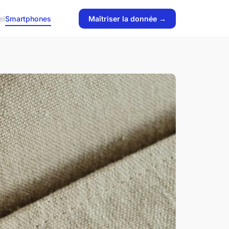
el
Smartphones
Maîtriser la donnée →