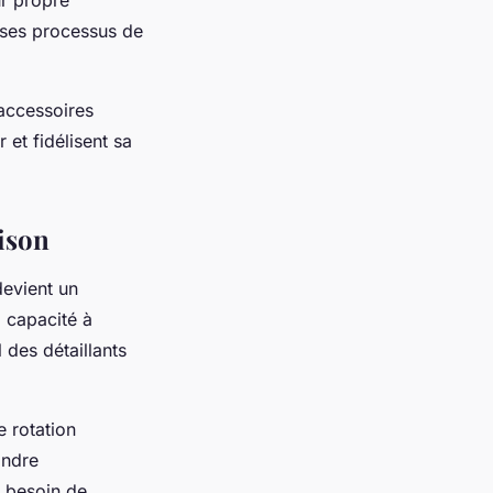
ur propre
t ses processus de
 accessoires
 et fidélisent sa
aison
devient un
 capacité à
des détaillants
e rotation
ondre
r besoin de