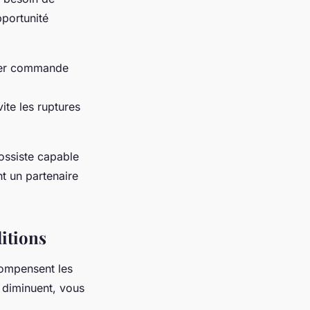
pportunité
sser commande
ite les ruptures
rossiste capable
nt un partenaire
ditions
compensent les
 diminuent, vous