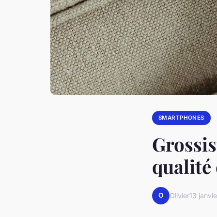
SMARTPHONES
Grossis
qualité
O
Olivier
13 janvi