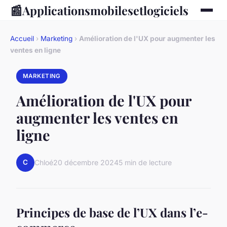
📰
Applicationsmobilesetlogiciels
Accueil
›
Marketing
›
Amélioration de l'UX pour augmenter les
ventes en ligne
MARKETING
Amélioration de l'UX pour
augmenter les ventes en
ligne
C
Chloé
20 décembre 2024
5 min de lecture
Principes de base de l’UX dans l’e-